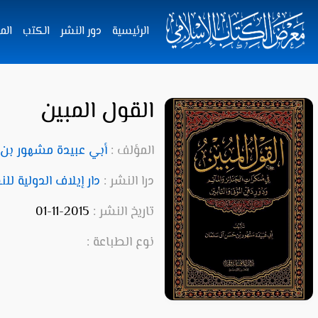
الرئيسية
دور النشر
الكتب
الم
القول المبين
المؤلف :
أبي عبيدة مشهور بن
درا النشر :
دار إيلاف الدولية للن
تاريخ النشر :
2015-11-01
نوع الطباعة :