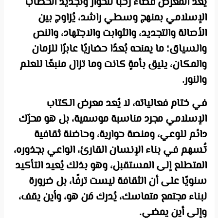
يُعد المعرض فضاءً رحبًا للحوار وتجديد الخطاب
الإسلامي بمنهج وسطي راشد، يُزاوج بين
الأصالة والتجديد، والثوابت والاجتهاد، والنص
والسياق؛ ما يمنحه بُعدًا حضاريًا عابرًا للزمان
والمكان، يليق بأمةٍ كانت وما تزال منبعًا للعلم
والنور.
في ختام فعالياته، لا يُعد معرض الكتاب
الإسلامي مجرد مناسبة موسمية، بل هو محرّك
دائم للوعي، ومنصة حوارية، وحاضنة ثقافية
تُسهم في بناء الإنسان القارئ، الواعي بجذوره،
المتطلع إلى المستقبل، وهو بذلك يُعيد التأكيد
سنويًا على أن الثقافة ليست ترفًا، بل ضرورة
لبناء مجتمع متماسك، يُدرك مَن هو، وأين يقف،
وإلى أين يمضي.