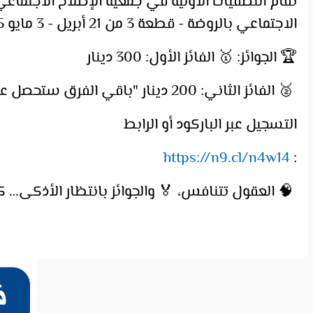
تقام التصفيات الأولية في جمعية الإصلاح الاجتماع
الاجتماعي بالروضة - قطعة 3 من 21 أبريل - 3 مايو 2025
🏆 الجوائز: 🥇 الفائز الأول: 300 دينار
🥈 الفائز الثاني: 200 دينار "باقي الفرق ستحصل على هدايا تشجيعية قيمة"
التسجيل عبر الباركود أو الرابط
https://n9.cl/n4w14
:
🧠 العقول تتنافس، 🏅 والجوائز بانتظار الأذكى… كن