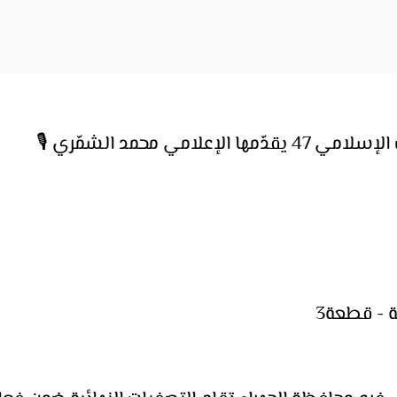
محمد الشمّري 🎙️
 - قطعة3